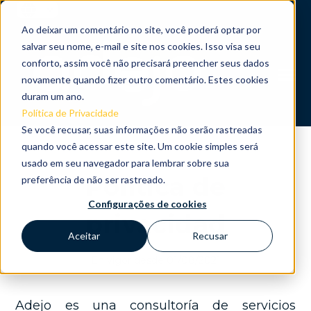
SKIP
TO
CONTENT
Ao deixar um comentário no site, você poderá optar por
salvar seu nome, e-mail e site nos cookies. Isso visa seu
conforto, assim você não precisará preencher seus dados
novamente quando fizer outro comentário. Estes cookies
Toggle
Menu
duram um ano.
Política de Privacidade
Se você recusar, suas informações não serão rastreadas
n
quando você acessar este site. Um cookie simples será
T
o
g
l
e
c
h
l
d
r
e
f
o
S
r
N
Sobre Nós
usado em seu navegador para lembrar sobre sua
i
r
o
ó
Política de
preferência de não ser rastreado.
n
s
T
o
g
g
l
e
c
h
l
d
r
e
f
o
N
s
s
a
S
u
ç
õ
e
Nossas Soluções
i
r
o
o
l
Configurações de cookies
privacidad
Aceitar
Recusar
Blog Adejo
En vigor desde 01/08/2021
Adejo es una consultoría de servicios
FALE CONOSCO