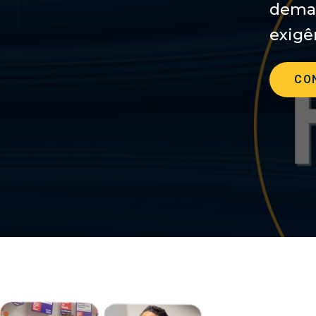
demai
exigê
CO