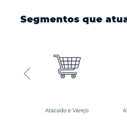
Segmentos que atu
ejo
Alimentos e Bebidas