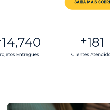
SAIBA MAIS SOBR
+
+
16,000
230
rojetos Entregues
Clientes Atendid