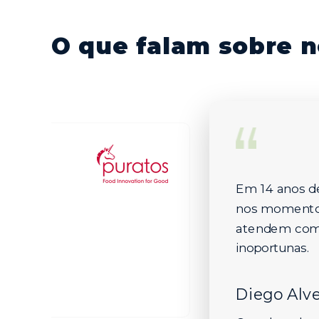
O que falam sobre n
Em 14 anos de
nos momentos 
riamente nas nossas interfaces,
lização.
atendem com 
inoportunas.
Diego Alv